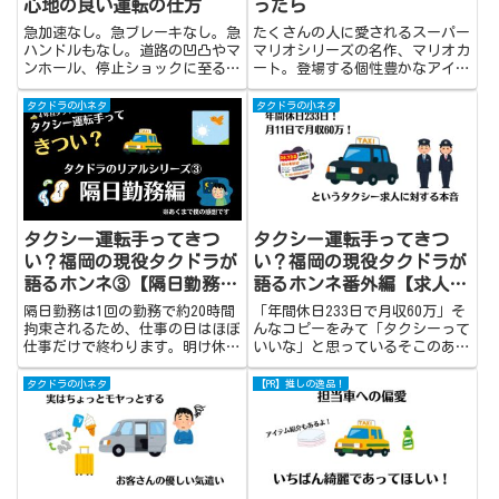
心地の良い運転の仕方
ったら
急加速なし。急ブレーキなし。急
たくさんの人に愛されるスーパー
ハンドルもなし。道路の凹凸やマ
マリオシリーズの名作、マリオカ
ンホール、停止ショックに至るま
ート。登場する個性豊かなアイテ
でを最小限に抑える、まるで赤ち
ムたちの中から仕事中に欲しくな
ゃんを乗せたゆりかごのような運
るものを考えました。完全にネタ
タクドラの小ネタ
タクドラの小ネタ
転について書きました。
です。
タクシー運転手ってきつ
タクシー運転手ってきつ
い？福岡の現役タクドラが
い？福岡の現役タクドラが
語るホンネ③【隔日勤務
語るホンネ番外編【求人広
編】
告のワナ】
隔日勤務は1回の勤務で約20時間
「年間休日233日で月収60万」そ
拘束されるため、仕事の日はほぼ
んなコピーをみて「タクシーって
仕事だけで終わります。明け休み
いいな」と思っているそこのあな
も実際は疲労回復や睡眠に充てる
た。うまい話には必ず裏がありま
ことが多く、慣れるまでは生活リ
すよ。
タクドラの小ネタ
【PR】推しの逸品！
ズムの維持に苦労することもあり
ます。それでも昼夜両方の街を見
られる面白さや、時間の使い方次
第で自由時間を確保しやすいな
ど、隔日勤務ならではの魅力もあ
る勤務形態です。