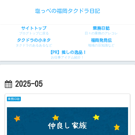
塩っぺの福岡タクドラ日記
サイトトップ
乗務日誌
ブログトップに戻る
日々の乗務のアレコレ
タクドラの小ネタ
福岡発見伝
タクドラのあるあるなど
地域の豆知識など
【PR】推しの逸品！
お仕事アイテム紹介！
2025-05
乗務日誌