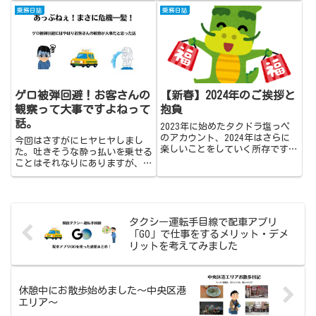
たんでしょうね〜。学校を休んで
乗務日誌
乗務日誌
病院へということみたいです。そ
の割には…。「天神行きのバス
だ〜」「ここって西新だよね、お
母さ...
ゲロ被弾回避！お客さんの
【新春】2024年のご挨拶と
観察って大事ですよねって
抱負
話。
2023年に始めたタクドラ塩っペ
のアカウント、2024年はさらに
今回はさすがにヒヤヒヤしまし
楽しいことをしていく所存です！
た。吐きそうな酔っ払いを乗せる
本年もどうぞよろしくお願いいた
ことはそれなりにありますが、今
します！
回は本当に危なかった！
タクシー運転手目線で配車アプリ
「GO」で仕事をするメリット・デメ
リットを考えてみました
休憩中にお散歩始めました～中央区港
エリア～