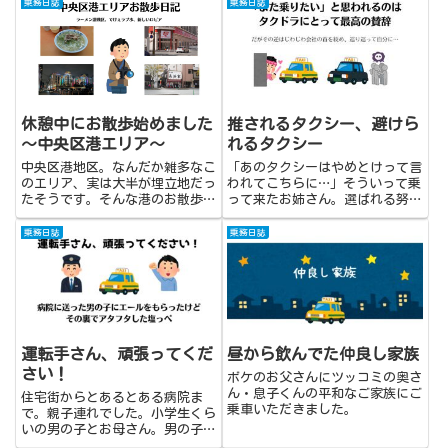
乗務日誌
乗務日誌
休憩中にお散歩始めました
推されるタクシー、避けら
～中央区港エリア～
れるタクシー
中央区港地区。なんだか雑多なこ
「あのタクシーはやめとけって言
のエリア、実は大半が埋立地だっ
われてこちらに…」そういって乗
たそうです。そんな港のお散歩日
って来たお姉さん。選ばれる努力
記です。
を怠ればこうなるんだと改めて思
ったお話。
乗務日誌
乗務日誌
運転手さん、頑張ってくだ
昼から飲んでた仲良し家族
さい！
ボケのお父さんにツッコミの奥さ
ん・息子くんの平和なご家族にご
住宅街からとあるとある病院ま
乗車いただきました。
で。親子連れでした。小学生くら
いの男の子とお母さん。男の子の
鼻がズルズル。風邪を引いちゃっ