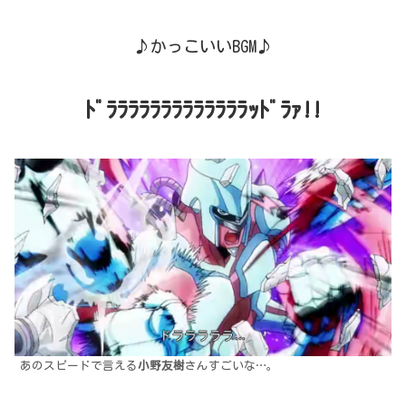
♪かっこいいBGM♪
ﾄﾞﾗﾗ
ﾗﾗﾗﾗ
ﾗﾗﾗﾗ
ﾗﾗﾗｯﾄﾞﾗｧ!!
あのスピードで言える
小野友樹
さんすごいな…。