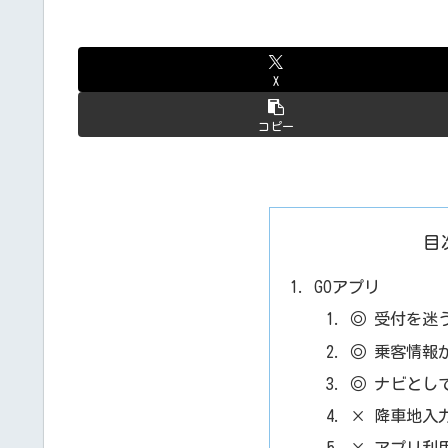
X
コピー
目
GOアプリ
◎ 受付を迷
◎ 乗客情報
◎ ナビとし
× 降車地入