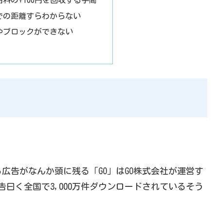
用料の+100円を回収する手間
での距離すらわからない
やブロックができない
広告がなんか頭に残る「GO」はGO株式会社が運営す
告曰く全国で3,000万件ダウンロードされているそう