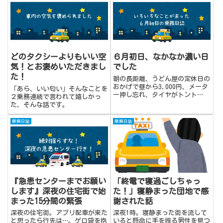
どのタクシーよりもいい空
６月初日、なかなか濃い日
気！とお褒めいただきまし
でした
た！
朝の長距離、うどん屋の定休日の
おかげで昼から3,000円、メータ
「あら、いい匂い」そんなことを
ー押し忘れ、タイヤがトント
２乗務連続で言われて嬉しかっ
ン…。なにやらいろんなことがあ
た、そんな話です。
った6月初日でした。
乗務日誌
乗務日誌
『急患センターまでお願い
「終電で寝過ごしちゃっ
します』深夜の住宅街で始
た！」寝静まった団地で感
まった15分間の緊張
謝された話
深夜の住宅街。アプリ配車が来た
深夜1時。寝静まった街を流して
と思ったら行先は…。ゲロ袋を抱
いると懸命に手を振る男性を見つ