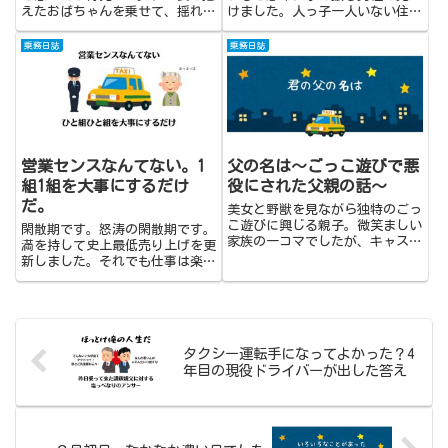
えたおばちゃんを乗せて、揺れ厳
けました。人っ子一人いない住宅
禁の道のり！
街でエールをもらった話。
乗務日誌
乗務日誌
営業センスなんてない。1
父の名は～ごっこ遊びで悪
組1組を大事にするだけ
役にされた父親の話～
だ。
美女と野獣を見ながら独特のごっ
こ遊びに興じる親子。微笑ましい
閑散期です。怒涛の閑散期です。
家族の一コマでしたが、キャステ
満を持して史上最低売り上げを更
ィングを聞いて雲行きが怪しくな
新しました。それでも仕事は楽し
りました。
いので今月も元気です。
タクシー運転手になってよかった？4
年目の現役ドライバーが出した答え