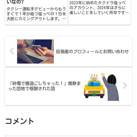
いなの?
2023年に始めたタクドラ塩っペ
のアカウント、2024年はさらに
タクシー運転手デビューからもう
楽しいことをしていく所存です！
すぐで１年が経つ塩っペの１日を
本年もどうぞよろしくお願いいた
大胆にカミングアウトします。休
します！
憩の使い方は？売り上げの行方
は？
投稿者のプロフィールとお問い合わせ
「終電で寝過ごしちゃった！」寝静ま
った団地で感謝された話
コメント