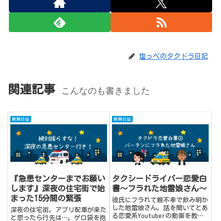
塩っペのタクドラ日記
関連記事
こんなのも書きました
乗務日誌
乗務日誌
『急患センターまでお願い
タクシードライバー恋愛白
します』深夜の住宅街で始
書～フラれた地雷娘さん～
まった15分間の緊張
彼氏にフラれて親不孝で飲み明か
した地雷娘さん。話を聞いてとあ
深夜の住宅街。アプリ配車が来た
る恋愛系Youtuberの動画を教え
と思ったら行先は…。ゲロ袋を抱