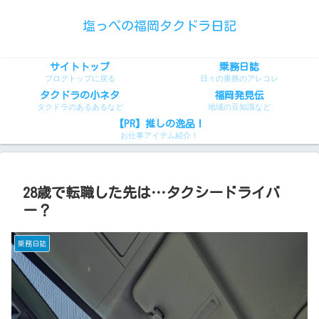
塩っぺの福岡タクドラ日記
サイトトップ
乗務日誌
ブログトップに戻る
日々の乗務のアレコレ
タクドラの小ネタ
福岡発見伝
タクドラのあるあるなど
地域の豆知識など
【PR】推しの逸品！
お仕事アイテム紹介！
28歳で転職した先は…タクシードライバ
ー？
乗務日誌