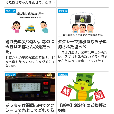
ると思わぬ展開に…。
えたおばちゃんを乗せて、揺れ厳
禁の道のり！
乗務日誌
乗務日誌
鏡は先に笑わない。なのに
タクシーで無邪気なお子に
今日はお客さんが先だっ
癒された塩っペ
た。
４月は閑散期。お客は見つからな
い、アプリも鳴らないイライラで
お客さんの笑顔が僕の原動力。じ
荒んだ塩っペを癒してくれた子ど
ゃあ僕も笑ってなくちゃダメじゃ
もたちの話です。
ないか。
乗務日誌
乗務日誌
ぶっちゃけ福岡市内でタク
【新春】2024年のご挨拶と
シーって売上ってどれくら
抱負