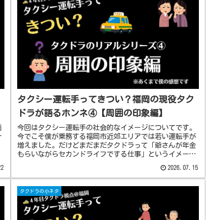
タクシー運転手ってきつい？福岡の現役タク
ドラが語るホンネ④【周囲の印象編】
面
今回はタクシー運転手の社会的なイメージについてです。
十
今でこそ僕が乗務する福岡市近郊エリアでは若い運転手が
増えました。だけどまだまだタクドラって「爺さんが年金
もらいながらセカンドライフでする仕事」というイメージ
が付きまとうのも事実です。今回は僕が今までいろんな人
22
2026.07.15
から言われてきたことをまとめていきたいと思います。
タクドラの小ネタ