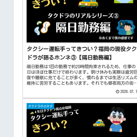
タクシー運転手ってきつい？福岡の現役タク
ドラが語るホンネ③【隔日勤務編】
隔日勤務は1回の勤務で約20時間拘束されるため、仕事の
日はほぼ仕事だけで終わります。明け休みも実際は疲労
復や睡眠に充てることが多く、慣れるまでは生活リズム
維持に苦労することもあります。それでも昼夜両方の街
見られる面白さや、時間の使い方次第で自由時間を確保
2026.07.
やすいなど、隔日勤務ならではの魅力もある勤務形態で
す。
タクドラの小ネタ