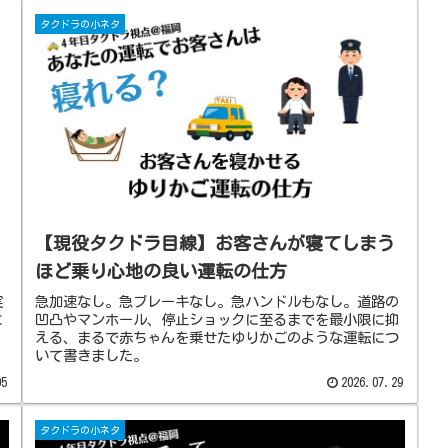
タクドラの小ネタ
【現役タクドラ目線】お客さんが寝てしまう
ほど乗り心地の良い運転の仕方
実
急加速なし。急ブレーキなし。急ハンドルもなし。道路の
に
凹凸やマンホール、停止ショックに至るまでを最小限に抑
える、まるで赤ちゃんを乗せたゆりかごのような運転につ
いて書きました。
05
2026.07.29
タクドラの小ネタ