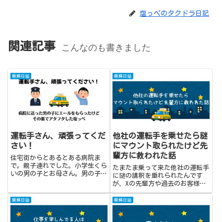
塩っペのタクドラ日記
関連記事
こんなのも書きました
乗務日誌
乗務日誌
運転手さん、頑張ってくだ
他社の運転手を乗せたら謎
さい！
にマウント取られたけど先
輩方に救われた話
住宅街からとあるとある病院ま
で。親子連れでした。小学生くら
たまたま乗って来た他社の運転手
いの男の子とお母さん。男の子の
に謎の講釈を垂れられたんです
鼻がズルズル。風邪を引いちゃっ
が、Xの先輩方や過去のお客様か
たんでしょうね〜。学校を休んで
らのエールで自分のスタイルを再
病院へということみたいです。そ
確認した塩っペでした。
乗務日誌
乗務日誌
の割には…。「天神行きのバス
だ〜」「ここって西新だよね、お
母さ...