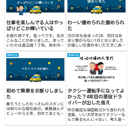
仕事を楽しんでる人はやっ
わーい褒められた褒められ
ぱりどこか輝いている
た
お疲れ様です。塩っペです。先日
2025年も始まったGW、初日はあ
こんなことがありました。走って
まり繋がらない1日となりました
いたのは渡辺通１丁目。南を向い
が嬉しいお褒めをいただきご満悦
て走っておりました。百旬館の前
の塩っぺでした。
あたりです。バス停に乗車扱い中
乗務日誌
乗務日誌
のバスが停車していたので２車線
目に移りました。バスを追い越す
と路上に手を挙げる人影が。白
い...
初めて乗車をお断りしまし
タクシー運転手になってよ
た
かった？4年目の現役ドラ
イバーが出した答え
乗ろうとしたおっさんのズボンに
は明らかな嘔吐跡が。乗務員んデ
昨日偏屈な頑固親父から言われた
ビューから３年、初めてまともに
言葉。いい大学を出てタクシーな
乗車をお断りをしました。
んて乗るもんじゃない、考え直
せ。その言葉が、気に入らなかっ
た。